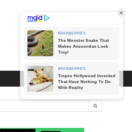
esquisar
r: