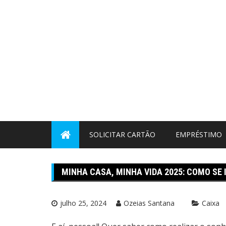
Pular
para
o
conteúdo
SOLICITAR CARTÃO
EMPRÉSTIMO
MINHA CASA, MINHA VIDA 2025: COMO SE
julho 25, 2024
Ozeias Santana
Caixa