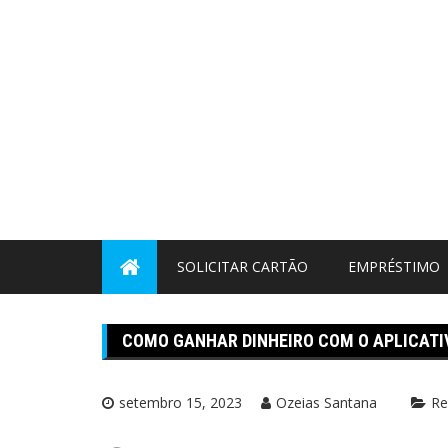
Pular
para
o
conteúdo
SOLICITAR CARTÃO
EMPRÉSTIMO
COMO GANHAR DINHEIRO COM O APLICAT
setembro 15, 2023
Ozeias Santana
Re