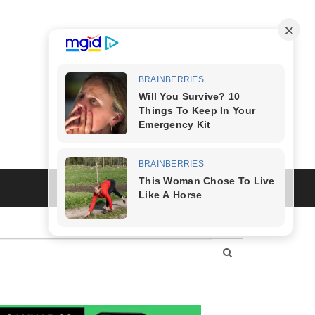
esquisar
r: