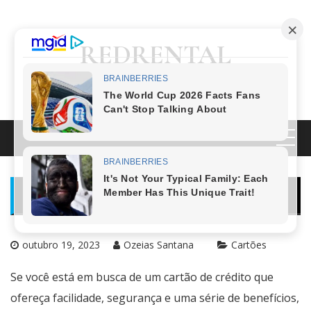
Pular
para
o
REDRENTAL
conteúdo
Cartões e Finanças
CARTÃO DE CRÉDITO DAYCOVAL: SAIBA TUDO E
VEJA COMO PEDIR O SEU
outubro 19, 2023
Ozeias Santana
Cartões
Se você está em busca de um cartão de crédito que
ofereça facilidade, segurança e uma série de benefícios,