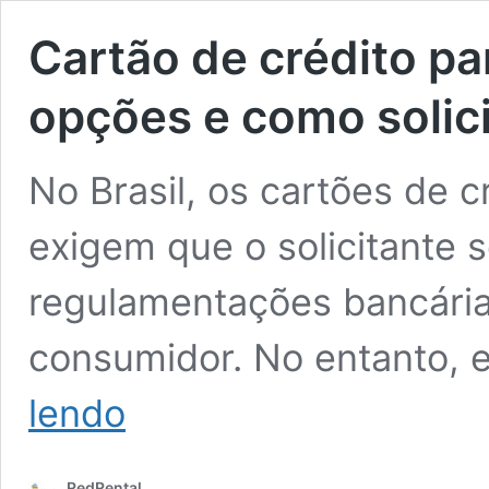
Cartão de crédito pa
opções e como solici
No Brasil, os cartões de c
exigem que o solicitante 
regulamentações bancária
consumidor. No entanto, e
Cartão
lendo
de
crédito
para
RedRental
menor